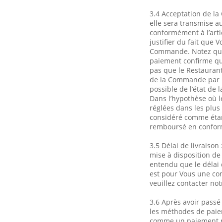
3.4 Acceptation de la
elle sera transmise a
conformément à l’art
justifier du fait que
Commande. Notez que 
paiement confirme que
pas que le Restaurant
de la Commande par l
possible de l’état d
Dans l’hypothèse où 
réglées dans les plus 
considéré comme étant
remboursé en conformi
3.5 Délai de livraiso
mise à disposition d
entendu que le délai 
est pour Vous une con
veuillez contacter not
3.6 Après avoir passé
les méthodes de paiem
comme un paiement po