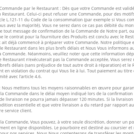
 Commande par le Restaurant : Dès que votre Commande est validée 
u Restaurant. Celui-ci peut refuser une Commande, pour des motifs
icle L.121-11 du Code de la consommation (par exemple si Vous co
 Vous avez la majorité). Vous ne serez dans ce cas pas débité du mon
tout message de confirmation de la Commande de Notre part, ou 
 le contrat pour la fourniture des Produits est conclu avec le Res
 ait déjà commencé à préparer votre Commande. Notre politique es
e Restaurant dans les plus brefs délais et Nous Vous informons a
e la Commande. Néanmoins, veuillez noter que cette information dé
le Restaurant n’exécuterait pas la Commande acceptée, Vous ser
brefs délais (sans préjudice de tout autre droit à réparation) et le
 en violation du contrat qui Vous lie à lui. Tout paiement au tit
té avec l’article 4.6.
n : Nous mettons tous les moyens raisonnables en œuvre pour garanti
e la Commande dans le délai moyen indiqué lors de la confirmatio
de livraison ne pourra jamais dépasser 120 minutes. Si la livraison
dition essentielle et que votre livraison a du retard par rapport 
re service client.
 la Commande, Vous pouvez, à votre seule discrétion, donner un po
ent en ligne disponibles. Le pourboire est destiné au coursier et
ur nos services. Nous Nous contenterons de transférer les monta