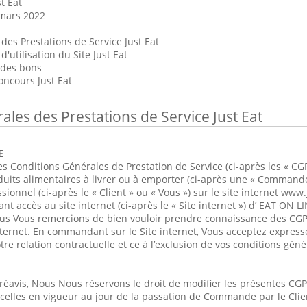
t Eat
 mars 2022
des Prestations de Service Just Eat
'utilisation du Site Just Eat
 des bons
oncours Just Eat
ales des Prestations de Service Just Eat
E
es Conditions Générales de Prestation de Service (ci-après les « CG
its alimentaires à livrer ou à emporter (ci-après une « Commande
nnel (ci-après le « Client » ou « Vous ») sur le site internet www.j
t accès au site internet (ci-après le « Site internet ») d’ EAT ON LI
 Nous Vous remercions de bien vouloir prendre connaissance des CG
ternet. En commandant sur le Site internet, Vous acceptez express
re relation contractuelle et ce à l’exclusion de vos conditions géné
éavis, Nous Nous réservons le droit de modifier les présentes CGP
t celles en vigueur au jour de la passation de Commande par le Clie