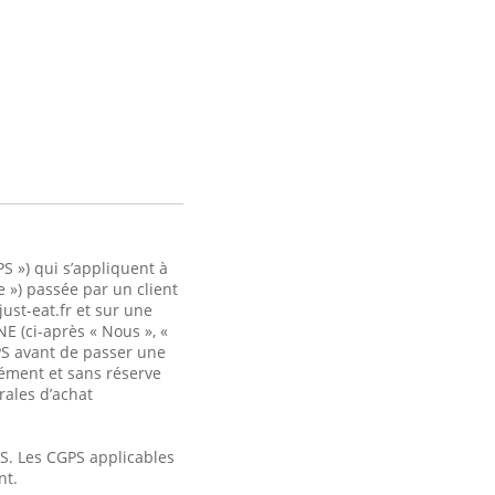
PS ») qui s’appliquent à
 ») passée par un client
ust-eat.fr et sur une
NE (ci-après « Nous », «
PS avant de passer une
ément et sans réserve
rales d’achat
S. Les CGPS applicables
nt.