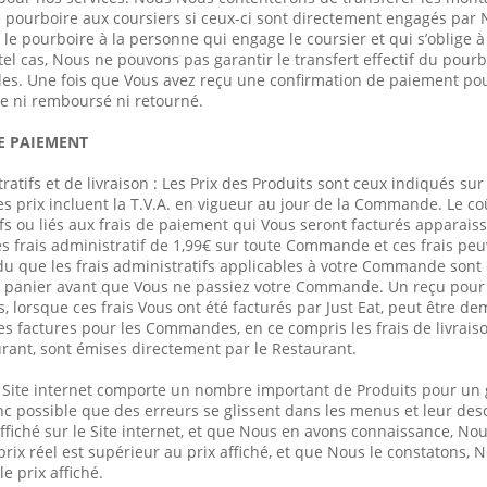
 pourboire aux coursiers si ceux-ci sont directement engagés par No
le pourboire à la personne qui engage le coursier et qui s’oblige à
tel cas, Nous ne pouvons pas garantir le transfert effectif du pourb
es. Une fois que Vous avez reçu une confirmation de paiement pour
e ni remboursé ni retourné.
E PAIEMENT
tratifs et de livraison : Les Prix des Produits sont ceux indiqués sur 
s prix incluent la T.V.A. en vigueur au jour de la Commande. Le coût
ifs ou liés aux frais de paiement qui Vous seront facturés apparais
 frais administratif de 1,99€ sur toute Commande et ces frais peuv
 que les frais administratifs applicables à votre Commande sont ce
e panier avant que Vous ne passiez votre Commande. Un reçu pour le
fs, lorsque ces frais Vous ont été facturés par Just Eat, peut être 
Les factures pour les Commandes, en ce compris les frais de livraiso
urant, sont émises directement par le Restaurant.
 Le Site internet comporte un nombre important de Produits pour u
nc possible que des erreurs se glissent dans les menus et leur descr
 affiché sur le Site internet, et que Nous en avons connaissance, N
e prix réel est supérieur au prix affiché, et que Nous le constatons
e prix affiché.