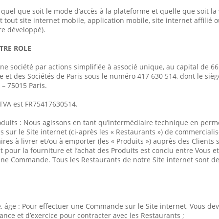
quel que soit le mode d’accès à la plateforme et quelle que soit la 
out site internet mobile, application mobile, site internet affilié ou
re développé).
TRE ROLE
e société par actions simplifiée à associé unique, au capital de 66
et des Sociétés de Paris sous le numéro 417 630 514, dont le siège
 – 75015 Paris.
TVA est FR75417630514.
uits : Nous agissons en tant qu’intermédiaire technique en perme
 sur le Site internet (ci-après les « Restaurants ») de commercialise
res à livrer et/ou à emporter (les « Produits ») auprès des Clients
pour la fourniture et l’achat des Produits est conclu entre Vous e
ne Commande. Tous les Restaurants de notre Site internet sont de
e, âge : Pour effectuer une Commande sur le Site internet, Vous deve
sance et d’exercice pour contracter avec les Restaurants ;