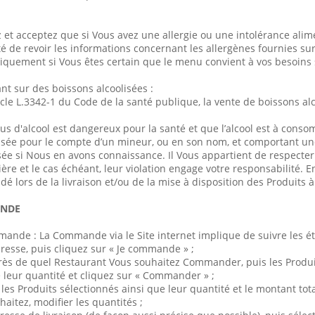
 et acceptez que si Vous avez une allergie ou une intolérance alimen
é de revoir les informations concernant les allergènes fournies sur 
uement si Vous êtes certain que le menu convient à vos besoins 
t sur des boissons alcoolisées :
cle L.3342-1 du Code de la santé publique, la vente de boissons a
abus d'alcool est dangereux pour la santé et que l’alcool est à con
e pour le compte d’un mineur, ou en son nom, et comportant un
sée si Nous en avons connaissance. Il Vous appartient de respecter 
ère et le cas échéant, leur violation engage votre responsabilité. En 
é lors de la livraison et/ou de la mise à disposition des Produits à
ANDE
ande : La Commande via le Site internet implique de suivre les ét
dresse, puis cliquez sur « Je commande » ;
près de quel Restaurant Vous souhaitez Commander, puis les Produ
leur quantité et cliquez sur « Commander » ;
e les Produits sélectionnés ainsi que leur quantité et le montant t
haitez, modifier les quantités ;