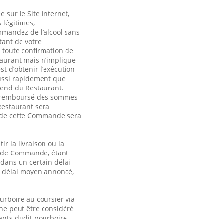
sur le Site internet,
 légitimes,
mmandez de l’alcool sans
tant de votre
toute confirmation de
taurant mais n’implique
t d’obtenir l’exécution
ussi rapidement que
pend du Restaurant.
ez remboursé des sommes
 Restaurant sera
re de cette Commande sera
r la livraison ou la
n de Commande, étant
 dans un certain délai
au délai moyen annoncé,
urboire au coursier via
 ne peut être considéré
nts dudit pourboire.