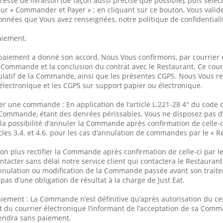
dresse de livraison (de façon aussi précise que possible), puis séle
sur « Commander et Payer » ; en cliquant sur ce bouton, Vous valid
données que Vous avez renseignées, notre politique de confidentialit
aiement.
paiement a donné son accord, Nous Vous confirmons, par courrier 
e Commande et la conclusion du contrat avec le Restaurant. Ce cour
latif de la Commande, ainsi que les présentes CGPS. Nous Vous
 électronique et les CGPS sur support papier ou électronique.
er une commande : En application de l’article L.221-28 4° du code 
 Commande, étant des denrées périssables, Vous ne disposez pas d’u
la possibilité d’annuler la Commande après confirmation de celle-c
cles 3.4. et 4.6. pour les cas d’annulation de commandes par le « Re
n plus rectifier la Commande après confirmation de celle-ci par l
acter sans délai notre service client qui contactera le Restaurant
nulation ou modification de la Commande passée avant son traiteme
t pas d’une obligation de résultat à la charge de Just Eat.
aiement : La Commande n’est définitive qu’après autorisation du c
nt du courrier électronique l’informant de l’acceptation de sa Co
iendra sans paiement.