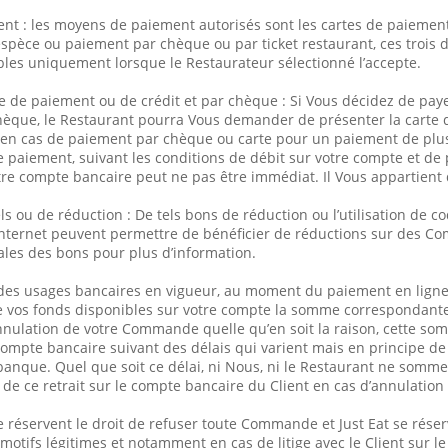
nt : les moyens de paiement autorisés sont les cartes de paiement
spèce ou paiement par chèque ou par ticket restaurant, ces trois
les uniquement lorsque le Restaurateur sélectionné l’accepte.
e de paiement ou de crédit et par chèque : Si Vous décidez de pay
chèque, le Restaurant pourra Vous demander de présenter la carte 
é en cas de paiement par chèque ou carte pour un paiement de plus
 paiement, suivant les conditions de débit sur votre compte et de
otre compte bancaire peut ne pas être immédiat. Il Vous appartient d
s ou de réduction : De tels bons de réduction ou l’utilisation de 
 internet peuvent permettre de bénéficier de réductions sur des 
les des bons pour plus d’information.
 des usages bancaires en vigueur, au moment du paiement en ligne 
e vos fonds disponibles sur votre compte la somme correspondant
annulation de votre Commande quelle qu’en soit la raison, cette s
compte bancaire suivant des délais qui varient mais en principe de 
banque. Quel que soit ce délai, ni Nous, ni le Restaurant ne somm
t de ce retrait sur le compte bancaire du Client en cas d’annulati
e réservent le droit de refuser toute Commande et Just Eat se réserv
 motifs légitimes et notamment en cas de litige avec le Client sur 